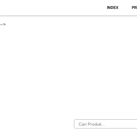
INDEX
P
-->