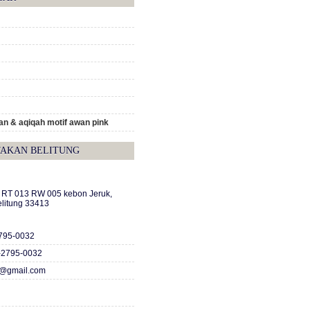
n & aqiqah motif awan pink
TAKAN BELITUNG
A RT 013 RW 005 kebon Jeruk,
elitung 33413
2795-0032
-2795-0032
c@gmail.com