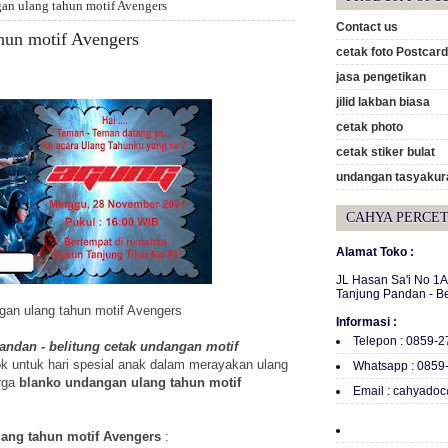
an ulang tahun motif Avengers
Contact us
hun motif Avengers
cetak foto Postcard
jasa pengetikan
jilid lakban biasa
cetak photo
cetak stiker bulat
undangan tasyakura
CAHYA PERCE
Alamat Toko :
JL Hasan Sa'i No 1
Tanjung Pandan - B
gan ulang tahun motif Avengers
Informasi :
Telepon : 0859-
andan - belitung cetak undangan motif
ok untuk hari spesial anak dalam merayakan ulang
Whatsapp : 0859
arga
blanko undangan ulang tahun motif
Email : cahyado
ang tahun motif Avengers
: