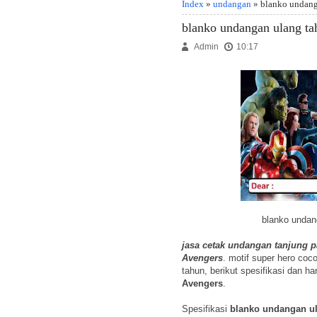
Index
»
undangan
» blanko undang
blanko undangan ulang ta
Admin
10:17
blanko undan
jasa cetak undangan tanjung p
Avengers
. motif super hero coc
tahun, berikut spesifikasi dan h
Avengers
.
Spesifikasi
blanko undangan ul