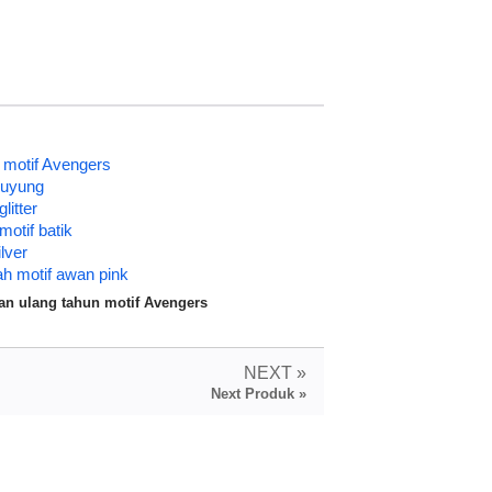
 motif Avengers
duyung
litter
otif batik
lver
h motif awan pink
n ulang tahun motif Avengers
NEXT »
Next Produk »