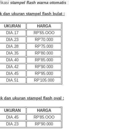
fikasi
stampel flash warna otomatis
:
k dan ukuran stampel flash bulat :
UKURAN
HARGA
DIA.17
RP'65.OOO
DIA.23
RP'70.000
DIA.28
RP'75.000
DIA.35
RP'80.000
DIA.40
RP'85.000
DIA.42
RP'90.000
DIA.45
RP'95.000
DIA.51
RP'105.000
uk dan ukuran stampel flash oval :
UKURAN
HARGA
DIA.45
RP'85.OOO
DIA.23
RP'90.000