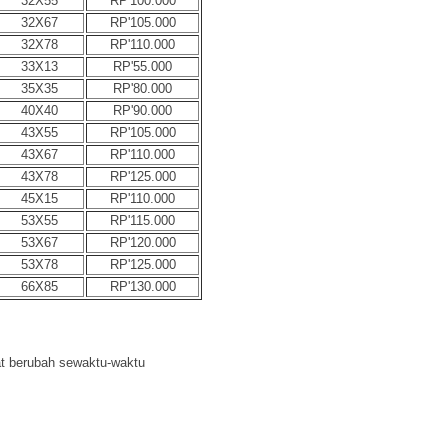
32X55
RP'100.000
32X67
RP'105.000
32X78
RP'110.000
33X13
RP'55.000
35X35
RP'80.000
40X40
RP'90.000
43X55
RP'105.000
43X67
RP'110.000
43X78
RP'125.000
45X15
RP'110.000
53X55
RP'115.000
53X67
RP'120.000
53X78
RP'125.000
66X85
RP'130.000
at berubah sewaktu-waktu