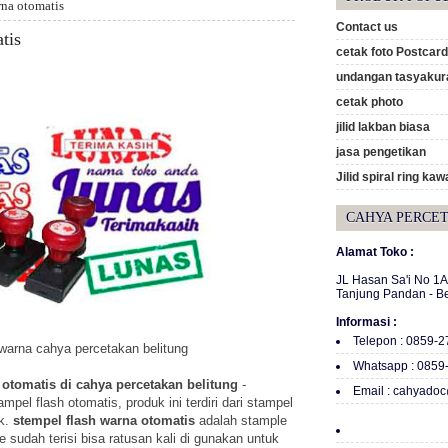
rna otomatis
Contact us
tis
cetak foto Postcard
undangan tasyakura
cetak photo
jilid lakban biasa
jasa pengetikan
Jilid spiral ring kaw
CAHYA PERCE
Alamat Toko :
JL Hasan Sa'i No 1
Tanjung Pandan - B
Informasi :
Telepon : 0859-
 warna cahya percetakan belitung
Whatsapp : 0859
a otomatis di cahya percetakan belitung
-
Email : cahyado
pel flash otomatis, produk ini terdiri dari stampel
ak.
stempel flash warna otomatis
adalah stample
le sudah terisi bisa ratusan kali di gunakan untuk