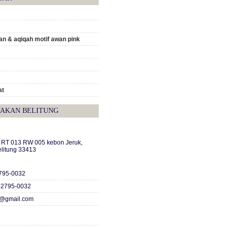
n & aqiqah motif awan pink
at
TAKAN BELITUNG
A RT 013 RW 005 kebon Jeruk,
elitung 33413
2795-0032
-2795-0032
c@gmail.com