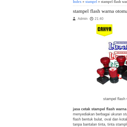
Index
»
stampel
» stampel flash wa
stampel flash warna otoma
Admin
21:40
stampel flash
jasa cetak stampel flash warn
menyediakan berbagai ukuran stam
flash bentuk bulat, oval dan kot
tanpa bantalan tinta, tinta stamp