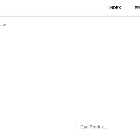
INDEX
P
-->