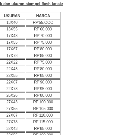
uk dan ukuran stampel flash kotak:
UKURAN
HARGA
13X40
RP'55.OOO
13X55
RP'60.000
17X43
RP'70.000
17X55
RP'75.000
17X67
RP'80.000
17X78
RP'85.000
22X22
RP'75.000
22X43
RP'80.000
22X55
RP'85.000
22X67
RP'90.000
22X78
RP'95.000
26X26
RP'80.000
27X43
RP'100.000
27X55
RP'105.000
27X67
RP'110.000
27X78
RP'115.000
32X43
RP'95.000