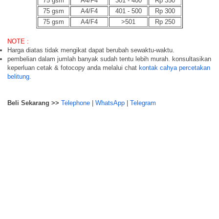
75 gsm
A4/F4
301 - 400
Rp 350
75 gsm
A4/F4
401 - 500
Rp 300
75 gsm
A4/F4
>501
Rp 250
NOTE :
Harga diatas tidak mengikat dapat berubah sewaktu-waktu.
pembelian dalam jumlah banyak sudah tentu lebih murah. konsultasikan
keperluan cetak & fotocopy anda melalui chat
kontak cahya percetakan
belitung.
Beli Sekarang >>
Telephone
|
WhatsApp
|
Telegram