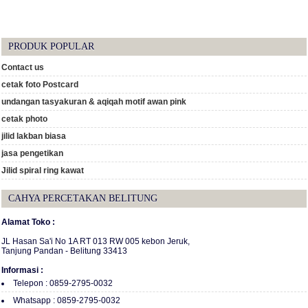
PRODUK POPULAR
Contact us
cetak foto Postcard
undangan tasyakuran & aqiqah motif awan pink
cetak photo
jilid lakban biasa
jasa pengetikan
Jilid spiral ring kawat
CAHYA PERCETAKAN BELITUNG
Alamat Toko :
JL Hasan Sa'i No 1A RT 013 RW 005 kebon Jeruk,
Tanjung Pandan - Belitung 33413
Informasi :
Telepon : 0859-2795-0032
Whatsapp : 0859-2795-0032