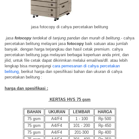
jasa fotocopy di cahya percetakan belitung
jasa
fotocopy
terdekat di tanjung pandan dan murah di belitung
.- cahya
percetakan belitung melayani jasa
fotocopy
baik satuan atau jumlah
banyak. dengan harga terjangkau dan hasil cetak premium. cahya
percetakan belitung juga melayani berbagai keperluan anda print, dan
jilid, untuk file cetak dapat dikirimkan melalui email/wa/dll. atau lebih
lengkap bisa mengunjungi
cara pemesanan di cahya percetakan
belitung
, berikut harga dan spesifikasi bahan dan ukuran di cahya
percetakan belitung :
harga dan spesifikasi :
KERTAS HVS 75 gsm
BAHAN
UKURAN
LEMBAR
HARGA
75 gsm
A4/F4
1 - 100
Rp 500
75 gsm
A4/F4
101 - 200
Rp 450
75 gsm
A4/F4
201-300
Rp 400