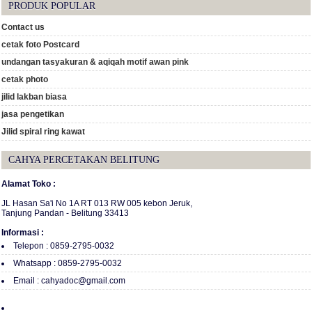
PRODUK POPULAR
Contact us
cetak foto Postcard
undangan tasyakuran & aqiqah motif awan pink
cetak photo
jilid lakban biasa
jasa pengetikan
Jilid spiral ring kawat
CAHYA PERCETAKAN BELITUNG
Alamat Toko :
JL Hasan Sa'i No 1A RT 013 RW 005 kebon Jeruk,
Tanjung Pandan - Belitung 33413
Informasi :
Telepon : 0859-2795-0032
Whatsapp : 0859-2795-0032
Email : cahyadoc@gmail.com