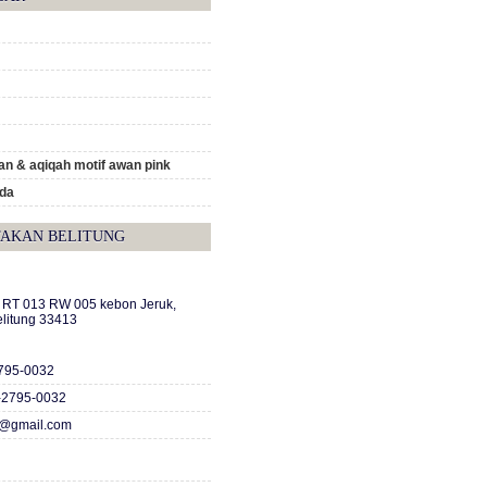
n & aqiqah motif awan pink
ada
TAKAN BELITUNG
A RT 013 RW 005 kebon Jeruk,
elitung 33413
2795-0032
-2795-0032
c@gmail.com