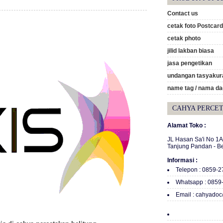
Contact us
cetak foto Postcard
cetak photo
jilid lakban biasa
jasa pengetikan
undangan tasyakura
name tag / nama d
CAHYA PERCE
Alamat Toko :
JL Hasan Sa'i No 1
Tanjung Pandan - B
Informasi :
Telepon : 0859-
Whatsapp : 0859
Email : cahyado