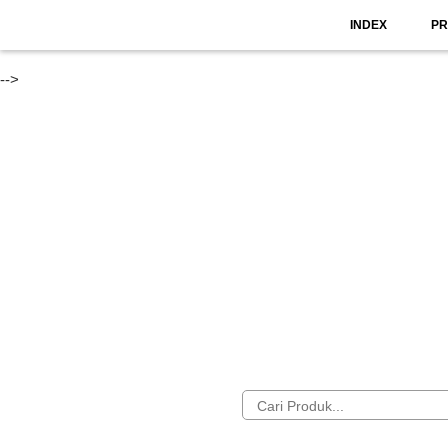
INDEX
P
-->