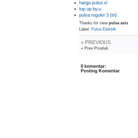
harga pulsa xl
top up by.u
pulsa reguler 3 (tri)
Thanks for view
pulsa axis
Label:
Pulsa Elektrik
« PREVIOUS
« Prev Produk
0 komentar:
Posting Komentar