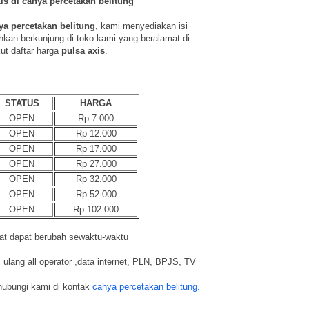
is di cahya percetakan belitung
ya percetakan belitung
, kami menyediakan isi
ahkan berkunjung di toko kami yang beralamat di
kut daftar harga
pulsa axis
.
STATUS
HARGA
OPEN
Rp 7.000
OPEN
Rp 12.000
OPEN
Rp 17.000
OPEN
Rp 27.000
OPEN
Rp 32.000
OPEN
Rp 52.000
OPEN
Rp 102.000
kat dapat berubah sewaktu-waktu
i ulang all operator ,data internet, PLN, BPJS, TV
ghubungi kami di kontak
cahya percetakan belitung.