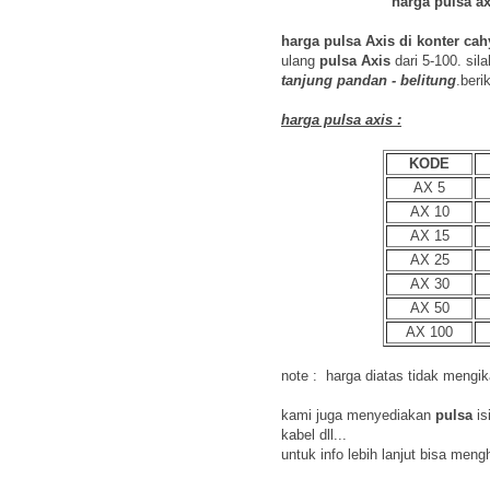
harga pulsa ax
harga pulsa Axis di konter cah
ulang
pulsa Axis
dari 5-100. sil
tanjung pandan - belitung
.beri
harga pulsa axis :
KODE
AX 5
AX 10
AX 15
AX 25
AX 30
AX 50
AX 100
note : harga diatas tidak mengi
kami juga menyediakan
pulsa
is
kabel dll...
untuk info lebih lanjut bisa men