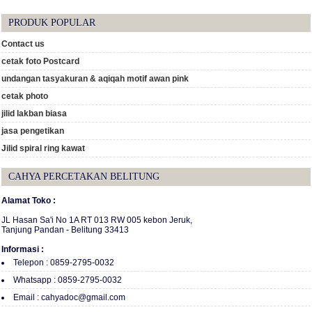
PRODUK POPULAR
Contact us
cetak foto Postcard
undangan tasyakuran & aqiqah motif awan pink
cetak photo
jilid lakban biasa
jasa pengetikan
Jilid spiral ring kawat
CAHYA PERCETAKAN BELITUNG
Alamat Toko :
JL Hasan Sa'i No 1A RT 013 RW 005 kebon Jeruk,
Tanjung Pandan - Belitung 33413
Informasi :
Telepon : 0859-2795-0032
Whatsapp : 0859-2795-0032
Email : cahyadoc@gmail.com