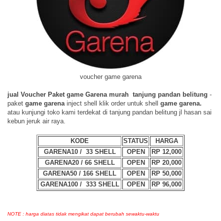
voucher game garena
jual Voucher Paket game Garena murah tanjung pandan belitung
-
paket
game garena
inject shell klik order untuk shell
game garena.
atau kunjungi toko kami terdekat di tanjung pandan belitung jl hasan sai
kebun jeruk air raya.
KODE
STATUS
HARGA
GARENA10 / 33 SHELL
OPEN
RP 12,000
GARENA20 / 66 SHELL
OPEN
RP 2
0
,000
GARENA50 / 166 SHELL
OPEN
RP 5
0
,000
GARENA100 / 333 SHELL
OPEN
RP 9
6
,000
NOTE : harga diatas tidak mengikat dapat berubah sewaktu-waktu