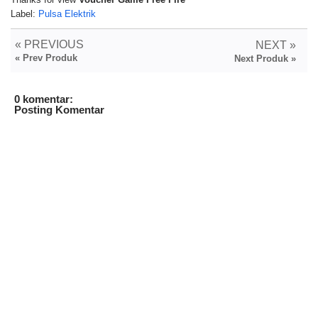
Thanks for view
Voucher Game Free Fire
Label:
Pulsa Elektrik
« PREVIOUS
NEXT »
« Prev Produk
Next Produk »
0 komentar:
Posting Komentar