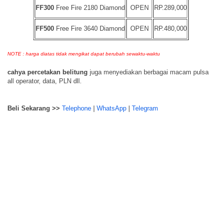
FF300
Free Fire 2180 Diamond
OPEN
RP.289,000
FF500
Free Fire 3640 Diamond
OPEN
RP.480,000
NOTE : harga diatas tidak mengikat dapat berubah sewaktu-waktu
cahya percetakan belitung
juga menyediakan berbagai macam pulsa
all operator, data, PLN dll.
Beli Sekarang >>
Telephone
|
WhatsApp
|
Telegram