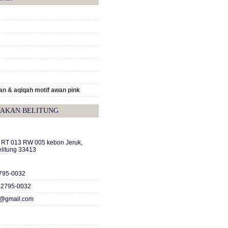
n & aqiqah motif awan pink
TAKAN BELITUNG
A RT 013 RW 005 kebon Jeruk,
elitung 33413
2795-0032
-2795-0032
c@gmail.com