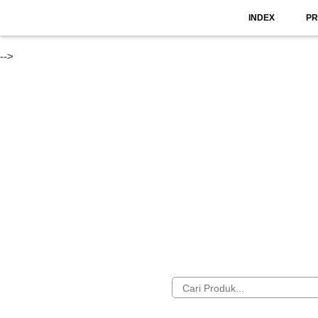
INDEX
P
-->