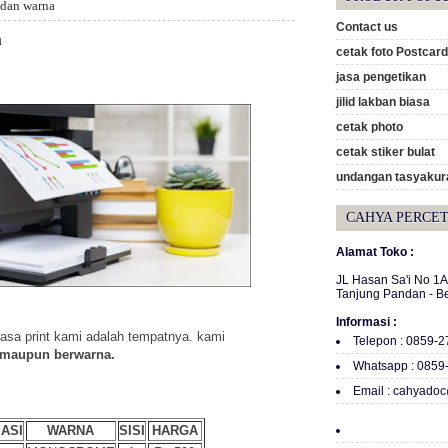
 dan warna
Contact us
a
cetak foto Postcard
jasa pengetikan
jilid lakban biasa
cetak photo
cetak stiker bulat
undangan tasyakura
CAHYA PERCE
Alamat Toko :
JL Hasan Sa'i No 1
Tanjung Pandan - B
Informasi :
sa print kami adalah tempatnya. kami
Telepon : 0859-
h maupun berwarna.
Whatsapp : 0859
Email : cahyado
ASI
WARNA
SISI
HARGA