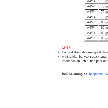
A4/F4
70 g
A4/F4
70 g
A4/F4
70 g
A4/F4
70 g
A4/F4
80 g
A4/F4
80 g
A4/F4
80 g
A4/F4
80 g
NOTE :
Harga diatas tidak mengikat dap
print jumlah banyak sudah tentu 
informasikan kebutuhan print an
Beli Sekarang >>
Telephone
|
W