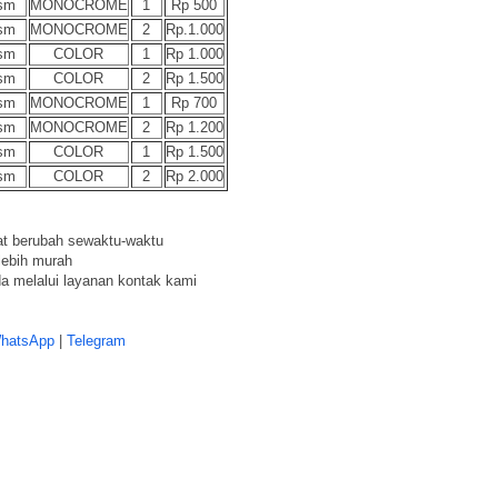
sm
MONOCROME
1
Rp 500
sm
MONOCROME
2
Rp.1.000
sm
COLOR
1
Rp 1.000
sm
COLOR
2
Rp 1.500
sm
MONOCROME
1
Rp 700
sm
MONOCROME
2
Rp 1.200
sm
COLOR
1
Rp 1.500
sm
COLOR
2
Rp 2.000
at berubah sewaktu-waktu
lebih murah
da melalui layanan kontak kami
hatsApp
|
Telegram