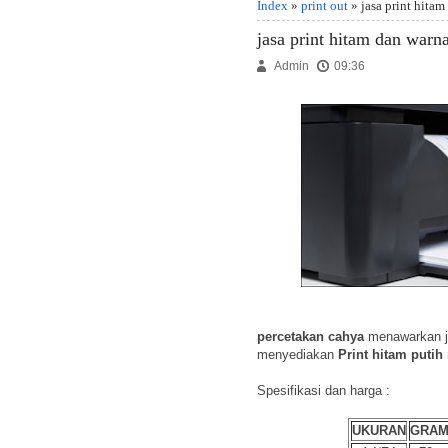
Index
»
print out
» jasa print hitam
jasa print hitam dan warn
Admin
09:36
percetakan cahya
menawarkan ja
menyediakan
Print hitam puti
Spesifikasi dan harga :
UKURAN
GRAM