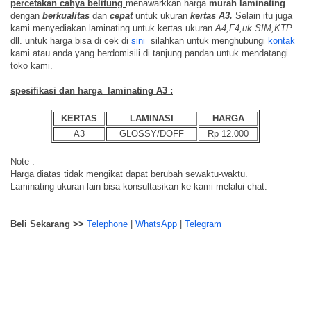
percetakan cahya belitung
menawarkkan harga
murah laminating
dengan
berkualitas
dan
cepat
untuk ukuran
kertas A3.
Selain itu juga
kami menyediakan laminating untuk kertas ukuran
A4,F4,uk SIM,KTP
dll. untuk harga bisa di cek di
sini
silahkan untuk menghubungi
kontak
kami atau anda yang berdomisili di tanjung pandan untuk mendatangi
toko kami.
spesifikasi dan harga laminating A3 :
KERTAS
LAMINASI
HARGA
A3
GLOSSY/DOFF
Rp 12.000
Note :
Harga diatas tidak mengikat dapat berubah sewaktu-waktu.
Laminating ukuran lain bisa konsultasikan ke kami melalui chat.
Beli Sekarang >>
Telephone
|
WhatsApp
|
Telegram