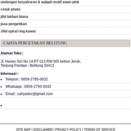
undangan tasyakuran & aqiqah motif awan pink
cetak photo
jilid lakban biasa
jasa pengetikan
Jilid spiral ring kawat
CAHYA PERCETAKAN BELITUNG
Alamat Toko :
JL Hasan Sa'i No 1A RT 013 RW 005 kebon Jeruk,
Tanjung Pandan - Belitung 33413
Informasi :
Telepon : 0859-2795-0032
Whatsapp : 0859-2795-0032
Email : cahyadoc@gmail.com
SITE MAP
|
DISCLAIMER
|
PRIVACY POLICY
|
TERMS OF SERVICE