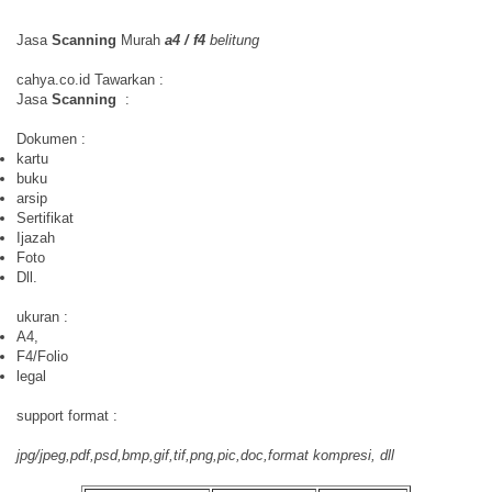
Jasa
Scanning
Murah
a4 / f4
belitung
cahya.co.id Tawarkan :
Jasa
Scanning
:
Dokumen :
kartu
buku
arsip
Sertifikat
Ijazah
Foto
Dll.
ukuran :
A4,
F4/Folio
legal
support format :
jpg/jpeg,pdf,psd,bmp,gif,tif,png,pic,doc,format kompresi, dll