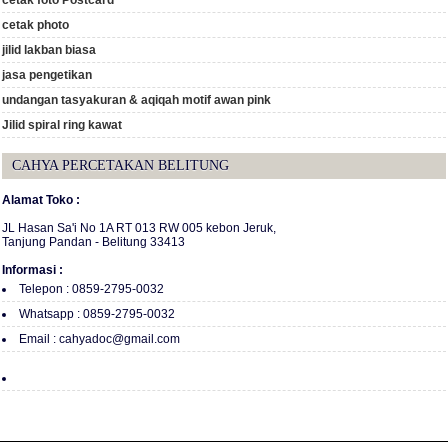
cetak foto Postcard
cetak photo
jilid lakban biasa
jasa pengetikan
undangan tasyakuran & aqiqah motif awan pink
Jilid spiral ring kawat
CAHYA PERCETAKAN BELITUNG
Alamat Toko :
JL Hasan Sa'i No 1A RT 013 RW 005 kebon Jeruk,
Tanjung Pandan - Belitung 33413
Informasi :
Telepon : 0859-2795-0032
Whatsapp : 0859-2795-0032
Email : cahyadoc@gmail.com