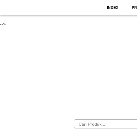
INDEX
P
-->