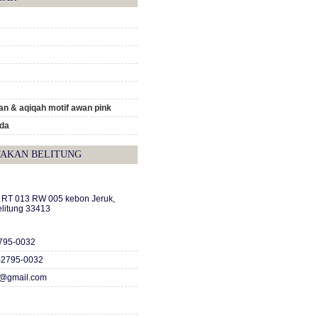
n & aqiqah motif awan pink
ada
TAKAN BELITUNG
A RT 013 RW 005 kebon Jeruk,
elitung 33413
2795-0032
-2795-0032
c@gmail.com