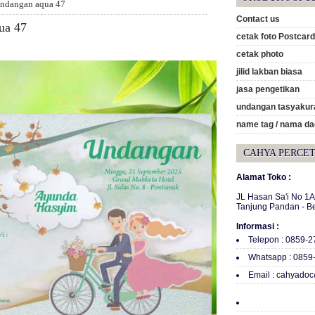
undangan aqua 47
Contact us
ua 47
cetak foto Postcard
cetak photo
jilid lakban biasa
jasa pengetikan
undangan tasyakura
name tag / nama d
CAHYA PERCE
Alamat Toko :
JL Hasan Sa'i No 1
Tanjung Pandan - B
Informasi :
Telepon : 0859-
Whatsapp : 0859
Email : cahyado