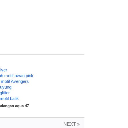
lver
h motif awan pink
 motif Avengers
duyung
litter
otif batik
ndangan aqua 47
NEXT »