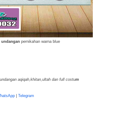
 3 undangan
pernikahan warna blue
ndangan aqiqah,khitan,ultah dan full costu
m
hatsApp
|
Telegram