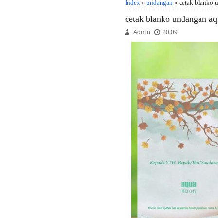
Index
»
undangan
» cetak blanko 
cetak blanko undangan aq
Admin
20:09