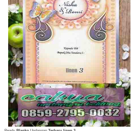
Ready
Blanko
Undangan
Terbaru linen 3