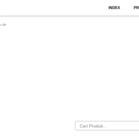
INDEX
P
-->