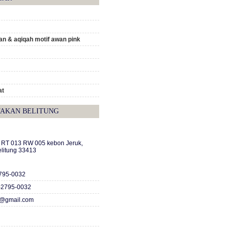
n & aqiqah motif awan pink
at
TAKAN BELITUNG
A RT 013 RW 005 kebon Jeruk,
elitung 33413
2795-0032
-2795-0032
c@gmail.com