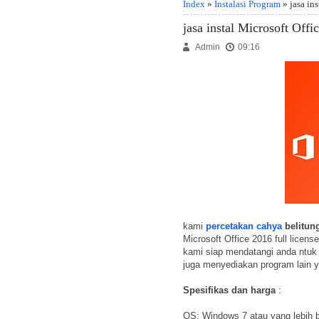
Index
»
Instalasi Program
» jasa in
jasa instal Microsoft Offi
Admin
09:16
kami
percetakan cahya
belitun
Microsoft Office 2016 full licen
kami siap mendatangi anda ntuk
juga menyediakan program lain 
Spesifikas dan harga
:
OS: Windows 7 atau yang lebih 