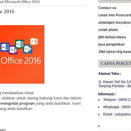
stal Microsoft Office 2016
Contact us
ce 2016
cetak foto Postcard
undangan tasyakura
cetak photo
jilid lakban biasa
jasa pengetikan
Jilid spiral ring kaw
CAHYA PERCE
Alamat Toko :
JL Hasan Sa'i No 1
Tanjung Pandan - B
g
menawarkan instal
Informasi :
se silahkan untuk menng hubungi kami dan teknisi
Telepon : 0859-
mengistal
program
yang anda butuhkan. kami
Whatsapp : 0859
yang anda butuhkan :
Email : cahyado
baru