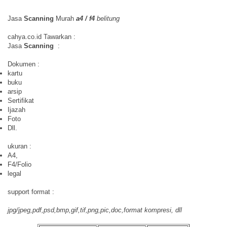
Jasa
Scanning
Murah
a4 / f4
belitung
cahya.co.id Tawarkan :
Jasa
Scanning
:
Dokumen :
kartu
buku
arsip
Sertifikat
Ijazah
Foto
Dll.
ukuran :
A4,
F4/Folio
legal
support format :
jpg/jpeg,pdf,psd,bmp,gif,tif,png,pic,doc,format kompresi, dll