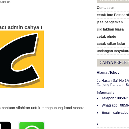
tact us
Contact us
cetak foto Postcard
jasa pengetikan
act admin cahya !
jilid lakban biasa
cetak photo
cetak stiker bulat
undangan tasyakura
CAHYA PERCE
Alamat Toko :
JL Hasan Sa'i No 1
Tanjung Pandan - B
Informasi :
Telepon : 0859-
Whatsapp : 0859
n bantuan.silahkan untuk menghubung kami secara
Email : cahyado