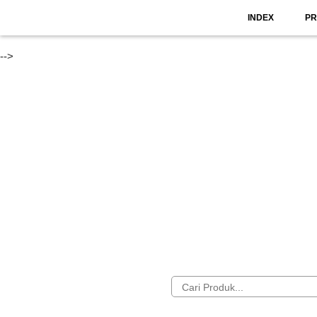
INDEX
P
-->