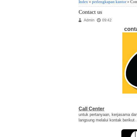
Index
»
perlengkapan kantor
» Con
Contact us
Admin
09:42
cont
Call Center
untuk pertanyaan, kerjasama da
langsung melalui kontak berikut
: