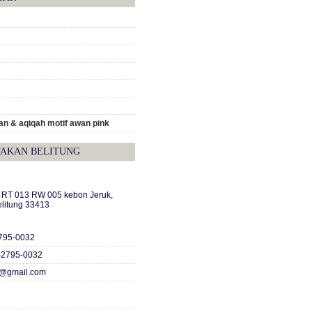
n & aqiqah motif awan pink
TAKAN BELITUNG
A RT 013 RW 005 kebon Jeruk,
elitung 33413
2795-0032
-2795-0032
c@gmail.com